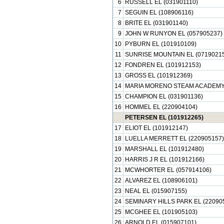
6
RUSSELL EL (031901110)
7
SEGUIN EL (108906116)
8
BRITE EL (031901140)
9
JOHN W RUNYON EL (057905237)
10
PYBURN EL (101910109)
11
SUNRISE MOUNTAIN EL (07190215
12
FONDREN EL (101912153)
13
GROSS EL (101912369)
14
MARIA MORENO STEAM ACADEMY 
15
CHAMPION EL (031901136)
16
HOMMEL EL (220904104)
PETERSEN EL (101912265)
17
ELIOT EL (101912147)
18
LUELLA MERRETT EL (220905157)
19
MARSHALL EL (101912480)
20
HARRIS J R EL (101912166)
21
MCWHORTER EL (057914106)
22
ALVAREZ EL (108906101)
23
NEAL EL (015907155)
24
SEMINARY HILLS PARK EL (22090
25
MCGHEE EL (101905103)
26
ARNOLD EL (015907101)