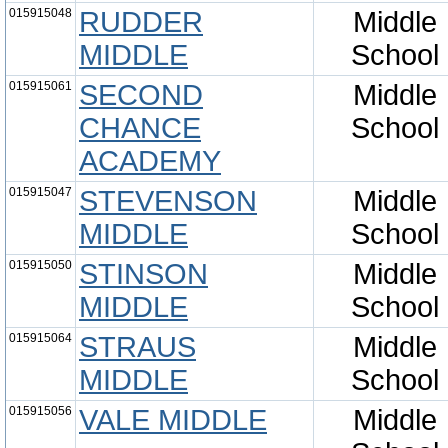
015915048
RUDDER
Middle
MIDDLE
School
015915061
SECOND
Middle
CHANCE
School
ACADEMY
015915047
STEVENSON
Middle
MIDDLE
School
015915050
STINSON
Middle
MIDDLE
School
015915064
STRAUS
Middle
MIDDLE
School
015915056
VALE MIDDLE
Middle