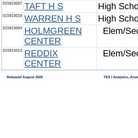
015915007
TAFT H S
High Scho
015915019
WARREN H S
High Scho
015915004
HOLMGREEN
Elem/Se
CENTER
015915013
REDDIX
Elem/Se
CENTER
Released August 2025
TEA | Analytics, Ass