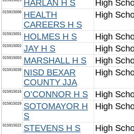
015915025
HARLAN H S
High Scho
015915006
HEALTH
High Scho
CAREERS H S
015915001
HOLMES H S
High Scho
015915002
JAY H S
High Scho
015915003
MARSHALL H S
High Scho
015915039
NISD BEXAR
High Scho
COUNTY JJA
015915016
O'CONNOR H S
High Scho
015915029
SOTOMAYOR H
High Scho
S
015915022
STEVENS H S
High Scho