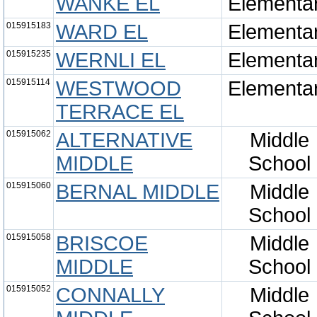
WANKE EL
Elementa
015915183
WARD EL
Elementa
015915235
WERNLI EL
Elementa
015915114
WESTWOOD
Elementa
TERRACE EL
015915062
ALTERNATIVE
Middle
MIDDLE
School
015915060
BERNAL MIDDLE
Middle
School
015915058
BRISCOE
Middle
MIDDLE
School
015915052
CONNALLY
Middle