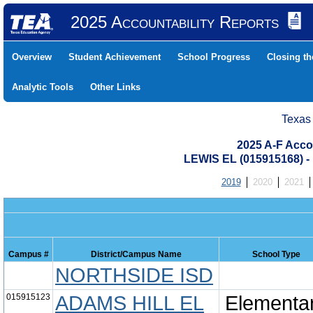
2025 Accountability Reports
Overview
Student Achievement
School Progress
Closing t
Analytic Tools
Other Links
Texas
2025 A-F Acco
LEWIS EL (015915168)
2019
2020
2021
Campus #
District/Campus Name
School Type
NORTHSIDE ISD
015915123
ADAMS HILL EL
Elementa