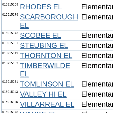
015915169
RHODES EL
Elementa
015915179
SCARBOROUGH
Elementa
EL
015915143
SCOBEE EL
Elementa
015915161
STEUBING EL
Elementa
015915149
THORNTON EL
Elementa
015915132
TIMBERWILDE
Elementa
EL
015915231
TOMLINSON EL
Elementa
015915113
VALLEY HI EL
Elementa
015915116
VILLARREAL EL
Elementa
015915148