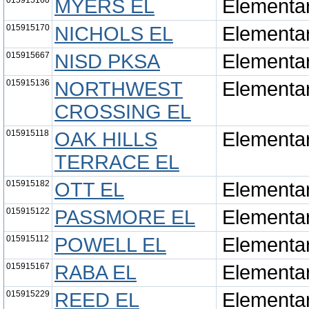
015915160
MYERS EL
Elementa
015915170
NICHOLS EL
Elementa
015915667
NISD PKSA
Elementa
015915136
NORTHWEST
Elementa
CROSSING EL
015915118
OAK HILLS
Elementa
TERRACE EL
015915182
OTT EL
Elementa
015915122
PASSMORE EL
Elementa
015915112
POWELL EL
Elementa
015915167
RABA EL
Elementa
015915229
REED EL
Elementa