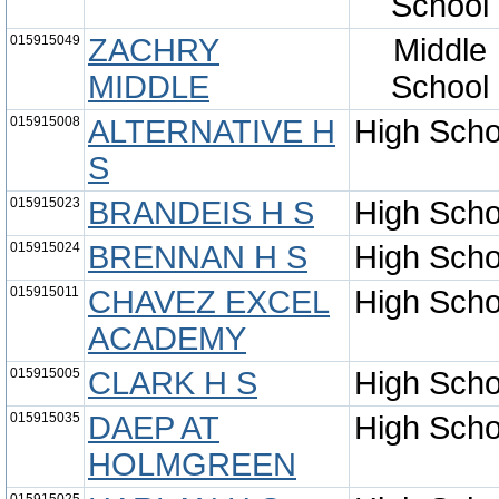
School
015915049
ZACHRY
Middle
MIDDLE
School
015915008
ALTERNATIVE H
High Scho
S
015915023
BRANDEIS H S
High Scho
015915024
BRENNAN H S
High Scho
015915011
CHAVEZ EXCEL
High Scho
ACADEMY
015915005
CLARK H S
High Scho
015915035
DAEP AT
High Scho
HOLMGREEN