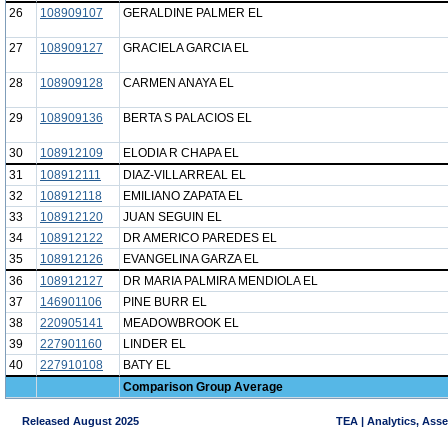
26
108909107
GERALDINE PALMER EL
27
108909127
GRACIELA GARCIA EL
28
108909128
CARMEN ANAYA EL
29
108909136
BERTA S PALACIOS EL
30
108912109
ELODIA R CHAPA EL
31
108912111
DIAZ-VILLARREAL EL
32
108912118
EMILIANO ZAPATA EL
33
108912120
JUAN SEGUIN EL
34
108912122
DR AMERICO PAREDES EL
35
108912126
EVANGELINA GARZA EL
36
108912127
DR MARIA PALMIRA MENDIOLA EL
37
146901106
PINE BURR EL
38
220905141
MEADOWBROOK EL
39
227901160
LINDER EL
40
227910108
BATY EL
Comparison Group Average
Released August 2025
TEA | Analytics, Ass