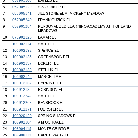
5
057905108
BAYLES EL
6
057905129
S S CONNER EL
7
057905141
JILL STONE EL AT VICKERY MEADOW
8
057905240
FRANK GUZICK EL
9
057905284
PERSONALIZED LEARNING ACADEMY AT HIGHLAND
MEADOWS
10
071902125
LAMAR EL
11
101902114
SMITH EL
12
101902132
SPENCE EL
13
101902135
GREENSPOINT EL
14
101902137
ECKERT EL
15
101902139
STEHLIK EL
16
101902145
MARCELLA EL
17
101912167
HARRIS R P EL
18
101912186
ROBINSON EL
19
101912242
SMITH EL
20
101912268
BENBROOK EL
21
101912271
FOERSTER EL
22
101920120
SPRING SHADOWS EL
23
108902104
A M OCHOA EL
24
108904115
MONTE CRISTO EL
25
108908112
CARL C WAITZ EL