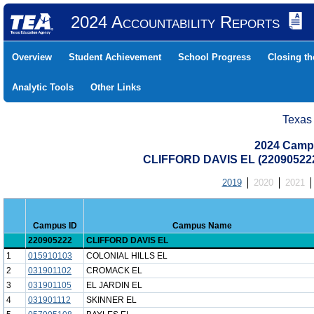
2024 Accountability Reports
Overview
Student Achievement
School Progress
Closing t
Analytic Tools
Other Links
Texas
2024 Camp
CLIFFORD DAVIS EL (2209052
2019
2020
2021
Campus ID
Campus Name
220905222
CLIFFORD DAVIS EL
1
015910103
COLONIAL HILLS EL
2
031901102
CROMACK EL
3
031901105
EL JARDIN EL
4
031901112
SKINNER EL