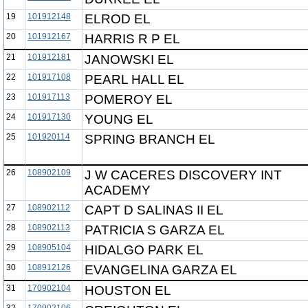
19
101912148
ELROD EL
20
101912167
HARRIS R P EL
21
101912181
JANOWSKI EL
22
101917108
PEARL HALL EL
23
101917113
POMEROY EL
24
101917130
YOUNG EL
25
101920114
SPRING BRANCH EL
26
108902109
J W CACERES DISCOVERY INT
ACADEMY
27
108902112
CAPT D SALINAS II EL
28
108902113
PATRICIA S GARZA EL
29
108905104
HIDALGO PARK EL
30
108912126
EVANGELINA GARZA EL
31
170902104
HOUSTON EL