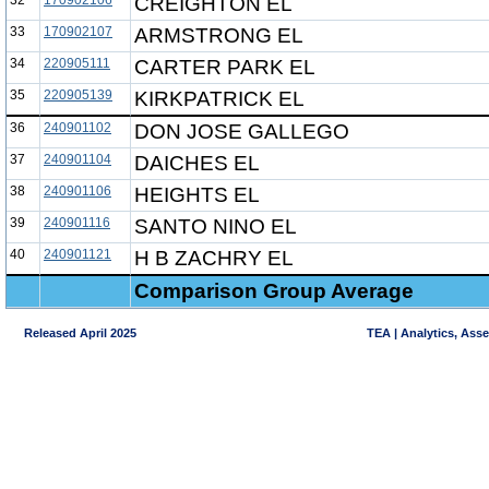
32
170902106
CREIGHTON EL
33
170902107
ARMSTRONG EL
34
220905111
CARTER PARK EL
35
220905139
KIRKPATRICK EL
36
240901102
DON JOSE GALLEGO
37
240901104
DAICHES EL
38
240901106
HEIGHTS EL
39
240901116
SANTO NINO EL
40
240901121
H B ZACHRY EL
Comparison Group Average
Released April 2025
TEA | Analytics, Ass