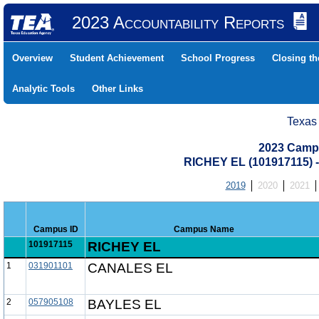
2023 Accountability Reports
Overview
Student Achievement
School Progress
Closing t
Analytic Tools
Other Links
Texas
2023 Camp
RICHEY EL (101917115)
2019
2020
2021
Campus ID
Campus Name
101917115
RICHEY EL
1
031901101
CANALES EL
2
057905108
BAYLES EL