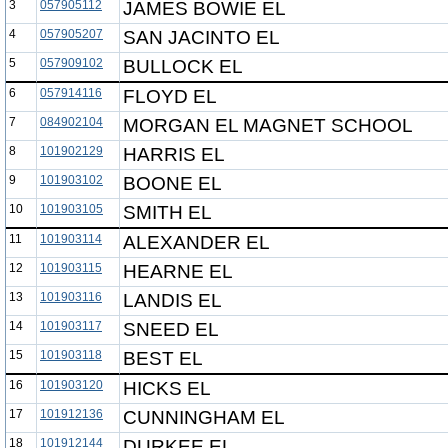
3
057905112
JAMES BOWIE EL
4
057905207
SAN JACINTO EL
5
057909102
BULLOCK EL
6
057914116
FLOYD EL
7
084902104
MORGAN EL MAGNET SCHOOL
8
101902129
HARRIS EL
9
101903102
BOONE EL
10
101903105
SMITH EL
11
101903114
ALEXANDER EL
12
101903115
HEARNE EL
13
101903116
LANDIS EL
14
101903117
SNEED EL
15
101903118
BEST EL
16
101903120
HICKS EL
17
101912136
CUNNINGHAM EL
18
101912144
DURKEE EL