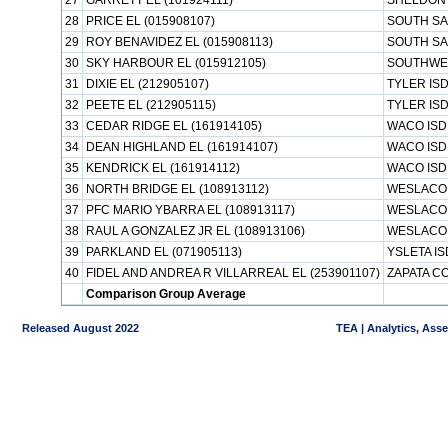
27
GARRETT EL (101924111)
SHELDON 
28
PRICE EL (015908107)
SOUTH SA
29
ROY BENAVIDEZ EL (015908113)
SOUTH SA
30
SKY HARBOUR EL (015912105)
SOUTHWES
31
DIXIE EL (212905107)
TYLER IS
32
PEETE EL (212905115)
TYLER IS
33
CEDAR RIDGE EL (161914105)
WACO ISD
34
DEAN HIGHLAND EL (161914107)
WACO ISD
35
KENDRICK EL (161914112)
WACO ISD
36
NORTH BRIDGE EL (108913112)
WESLACO 
37
PFC MARIO YBARRA EL (108913117)
WESLACO 
38
RAUL A GONZALEZ JR EL (108913106)
WESLACO 
39
PARKLAND EL (071905113)
YSLETA IS
40
FIDEL AND ANDREA R VILLARREAL EL (253901107)
ZAPATA C
Comparison Group Average
Released August 2022
TEA | Analytics, Ass