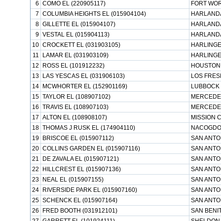
6
COMO EL (220905117)
FORT WOR
7
COLUMBIA HEIGHTS EL (015904104)
HARLANDA
8
GILLETTE EL (015904107)
HARLANDA
9
VESTAL EL (015904113)
HARLANDA
10
CROCKETT EL (031903105)
HARLINGE
11
LAMAR EL (031903109)
HARLINGE
12
ROSS EL (101912232)
HOUSTON 
13
LAS YESCAS EL (031906103)
LOS FRES
14
MCWHORTER EL (152901169)
LUBBOCK 
15
TAYLOR EL (108907102)
MERCEDES
16
TRAVIS EL (108907103)
MERCEDES
17
ALTON EL (108908107)
MISSION C
18
THOMAS J RUSK EL (174904110)
NACOGDO
19
BRISCOE EL (015907112)
SAN ANTO
20
COLLINS GARDEN EL (015907116)
SAN ANTO
21
DE ZAVALA EL (015907121)
SAN ANTO
22
HILLCREST EL (015907136)
SAN ANTO
23
NEAL EL (015907155)
SAN ANTO
24
RIVERSIDE PARK EL (015907160)
SAN ANTO
25
SCHENCK EL (015907164)
SAN ANTO
26
FRED BOOTH (031912101)
SAN BENI