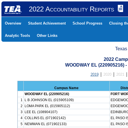
2022 Accountability Reports
Overview
Student Achievement
School Progress
Closing t
Analytic Tools
Other Links
Texas
2022 Camp
WOODWAY EL (220905216) 
2019
2020
2021
Campus Name
Dist
WOODWAY EL (220905216)
FORT WOR
1
L B JOHNSON EL (015905109)
EDGEWOO
2
LOMA PARK EL (015905112)
EDGEWOO
3
LEE EL (108904107)
EDINBURG
4
COLLINS EL (071902142)
EL PASO I
5
NEWMAN EL (071902133)
EL PASO I