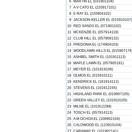
6
MARTIN EL (031901104)
7
A V CATO EL (220917101)
8
E RAY EL (220904102)
9
JACKSON-KELLER EL (015910107
10
RED SANDS EL (071901102)
11
MCKENZIE EL (057914118)
12
CLUB HILL EL (057909132)
13
FREDONIA EL (174904103)
14
WOODLAWN HILLS EL (015907176
15
ASHBEL SMITH EL (101911113)
16
MAPLE LAWN EL (057905181)
17
MEYER EL (101919106)
18
OLMOS EL (015910111)
19
KENDRICK EL (161914112)
20
STEVENS EL (101912245)
21
HIGHLAND PARK EL (019907105)
22
GREEN VALLEY EL (101910105)
23
MILNE EL (101912299)
24
TOSCH EL (057914113)
25
A M OCHOA EL (108902104)
26
CALDWOOD EL (123910104)
27
CARAWAY EL (101902141)