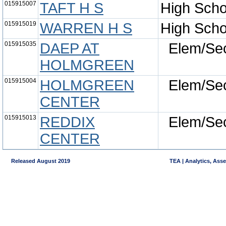
015915007
TAFT H S
High Scho
015915019
WARREN H S
High Scho
015915035
DAEP AT
Elem/Se
HOLMGREEN
015915004
HOLMGREEN
Elem/Se
CENTER
015915013
REDDIX
Elem/Se
CENTER
Released August 2019
TEA | Analytics, Ass