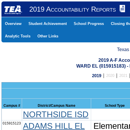
2019 Accountability Reports
Overview
Student Achievement
School Progress
Closing t
Analytic Tools
Other Links
Texas
2019 A-F Acco
WARD EL (015915183) 
2019
2020
2021
Campus #
District/Campus Name
School Type
NORTHSIDE ISD
015915123
ADAMS HILL EL
Elementa