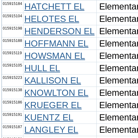
015915184
HATCHETT EL
Elementa
015915104
HELOTES EL
Elementa
015915198
HENDERSON EL
Elementa
015915188
HOFFMANN EL
Elementa
015915119
HOWSMAN EL
Elementa
015915105
HULL EL
Elementa
015915223
KALLISON EL
Elementa
015915138
KNOWLTON EL
Elementa
015915186
KRUEGER EL
Elementa
015915191
KUENTZ EL
Elementa
015915187
LANGLEY EL
Elementa