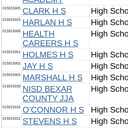
015915005
CLARK H S
High Scho
015915025
HARLAN H S
High Scho
015915006
HEALTH
High Scho
CAREERS H S
015915001
HOLMES H S
High Scho
015915002
JAY H S
High Scho
015915003
MARSHALL H S
High Scho
015915039
NISD BEXAR
High Scho
COUNTY JJA
015915016
O'CONNOR H S
High Scho
015915022
STEVENS H S
High Scho