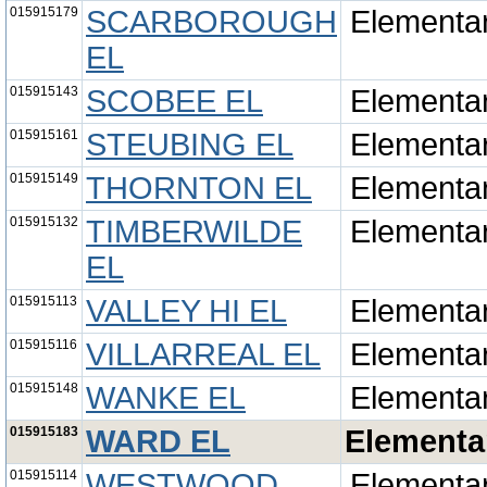
015915179
SCARBOROUGH
Elementa
EL
015915143
SCOBEE EL
Elementa
015915161
STEUBING EL
Elementa
015915149
THORNTON EL
Elementa
015915132
TIMBERWILDE
Elementa
EL
015915113
VALLEY HI EL
Elementa
015915116
VILLARREAL EL
Elementa
015915148
WANKE EL
Elementa
015915183
WARD EL
Elementa
015915114
WESTWOOD
Elementa