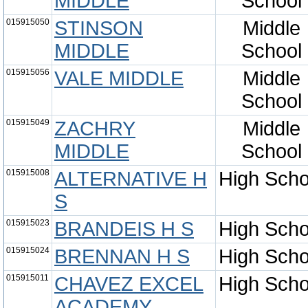
MIDDLE
School
015915050
STINSON
Middle
MIDDLE
School
015915056
VALE MIDDLE
Middle
School
015915049
ZACHRY
Middle
MIDDLE
School
015915008
ALTERNATIVE H
High Scho
S
015915023
BRANDEIS H S
High Scho
015915024
BRENNAN H S
High Scho
015915011
CHAVEZ EXCEL
High Scho
ACADEMY