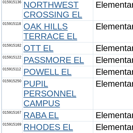
015915136
NORTHWEST
Elementa
CROSSING EL
015915118
OAK HILLS
Elementa
TERRACE EL
015915182
OTT EL
Elementa
015915122
PASSMORE EL
Elementa
015915112
POWELL EL
Elementa
015915250
PUPIL
Elementa
PERSONNEL
CAMPUS
015915167
RABA EL
Elementa
015915169
RHODES EL
Elementa