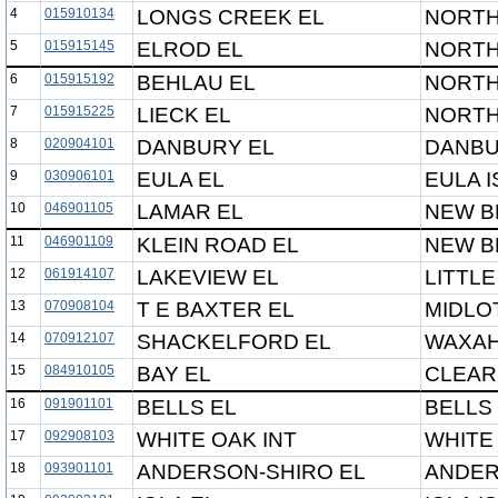
4
015910134
LONGS CREEK EL
NORTH
5
015915145
ELROD EL
NORTH
6
015915192
BEHLAU EL
NORTH
7
015915225
LIECK EL
NORTH
8
020904101
DANBURY EL
DANBU
9
030906101
EULA EL
EULA I
10
046901105
LAMAR EL
NEW B
11
046901109
KLEIN ROAD EL
NEW B
12
061914107
LAKEVIEW EL
LITTLE
13
070908104
T E BAXTER EL
MIDLO
14
070912107
SHACKELFORD EL
WAXAH
15
084910105
BAY EL
CLEAR
16
091901101
BELLS EL
BELLS 
17
092908103
WHITE OAK INT
WHITE
18
093901101
ANDERSON-SHIRO EL
ANDER