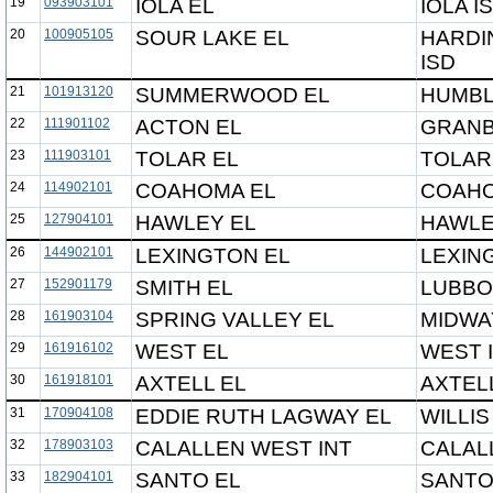
19
093903101
IOLA EL
IOLA I
20
100905105
SOUR LAKE EL
HARDI
ISD
21
101913120
SUMMERWOOD EL
HUMBL
22
111901102
ACTON EL
GRANB
23
111903101
TOLAR EL
TOLAR
24
114902101
COAHOMA EL
COAHO
25
127904101
HAWLEY EL
HAWLE
26
144902101
LEXINGTON EL
LEXIN
27
152901179
SMITH EL
LUBBO
28
161903104
SPRING VALLEY EL
MIDWA
29
161916102
WEST EL
WEST 
30
161918101
AXTELL EL
AXTELL
31
170904108
EDDIE RUTH LAGWAY EL
WILLIS
32
178903103
CALALLEN WEST INT
CALAL
33
182904101
SANTO EL
SANTO