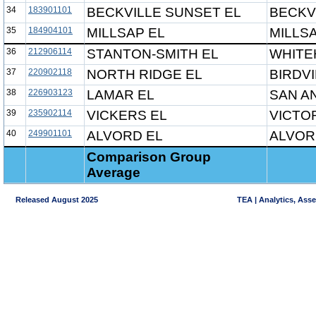
34
183901101
BECKVILLE SUNSET EL
BECKVI
35
184904101
MILLSAP EL
MILLSA
36
212906114
STANTON-SMITH EL
WHITE
37
220902118
NORTH RIDGE EL
BIRDVI
38
226903123
LAMAR EL
SAN A
39
235902114
VICKERS EL
VICTOR
40
249901101
ALVORD EL
ALVOR
Comparison Group
Average
Released August 2025
TEA | Analytics, Ass