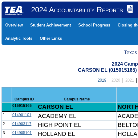
2024 Accountability Reports
Overview
Student Achievement
School Progress
Closing t
Analytic Tools
Other Links
Texas
2024 Camp
CARSON EL (015915165)
2019
2020
2021
Campus ID
Campus Name
015915165
CARSON EL
NORTH
1
014901101
ACADEMY EL
ACADE
2
014903117
HIGH POINT EL
BELTO
3
014905101
HOLLAND EL
HOLLA