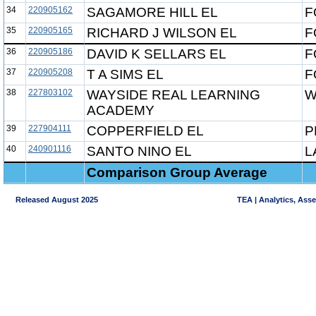
34
220905162
SAGAMORE HILL EL
F
35
220905165
RICHARD J WILSON EL
F
36
220905186
DAVID K SELLARS EL
F
37
220905208
T A SIMS EL
F
38
227803102
WAYSIDE REAL LEARNING
W
ACADEMY
39
227904111
COPPERFIELD EL
P
40
240901116
SANTO NINO EL
L
Comparison Group Average
Released August 2025
TEA | Analytics, Ass