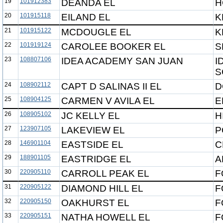
19
101912383
DEANDA EL
H
20
101915118
EILAND EL
K
21
101915122
MCDOUGLE EL
K
22
101919124
CAROLEE BOOKER EL
S
23
108807106
IDEA ACADEMY SAN JUAN
I
S
24
108902112
CAPT D SALINAS II EL
D
25
108904125
CARMEN V AVILA EL
E
26
108905102
JC KELLY EL
H
27
123907105
LAKEVIEW EL
P
28
146901104
EASTSIDE EL
C
29
188901105
EASTRIDGE EL
A
30
220905110
CARROLL PEAK EL
F
31
220905122
DIAMOND HILL EL
F
32
220905150
OAKHURST EL
F
33
220905151
NATHA HOWELL EL
F