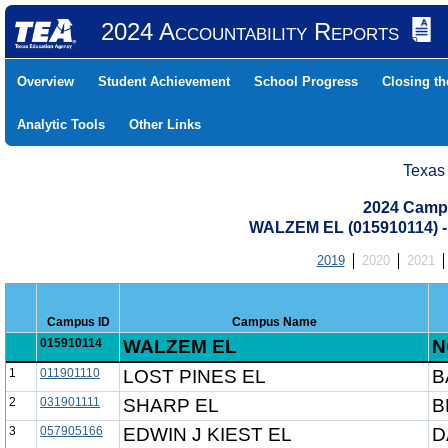
2024 Accountability Reports
Overview
Student Achievement
School Progress
Closing t
Analytic Tools
Other Links
Texas
2024 Camp
WALZEM EL (015910114)
2019
2020
2021
Campus ID
Campus Name
015910114
WALZEM EL
N
1
011901110
LOST PINES EL
B
2
031901111
SHARP EL
B
3
057905166
EDWIN J KIEST EL
D