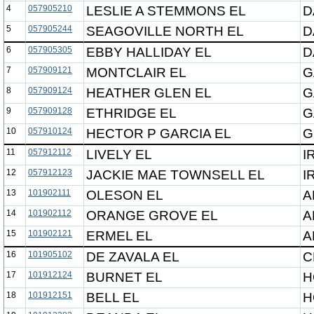
4
057905210
LESLIE A STEMMONS EL
D
5
057905244
SEAGOVILLE NORTH EL
D
6
057905305
EBBY HALLIDAY EL
D
7
057909121
MONTCLAIR EL
G
8
057909124
HEATHER GLEN EL
G
9
057909128
ETHRIDGE EL
G
10
057910124
HECTOR P GARCIA EL
G
11
057912112
LIVELY EL
I
12
057912123
JACKIE MAE TOWNSELL EL
I
13
101902111
OLESON EL
A
14
101902112
ORANGE GROVE EL
A
15
101902121
ERMEL EL
A
16
101905102
DE ZAVALA EL
C
17
101912124
BURNET EL
H
18
101912151
BELL EL
H