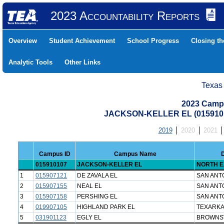
2023 Accountability Reports
Overview
Student Achievement
School Progress
Closing t
Analytic Tools
Other Links
Texas
2023 Camp
JACKSON-KELLER EL (015910
2019
2020
2021
Campus ID
Campus Name
D
015910107
JACKSON-KELLER EL
NORTH E
1
015907121
DE ZAVALA EL
SAN ANT
2
015907155
NEAL EL
SAN ANT
3
015907158
PERSHING EL
SAN ANT
4
019907105
HIGHLAND PARK EL
TEXARKA
5
031901123
EGLY EL
BROWNSV