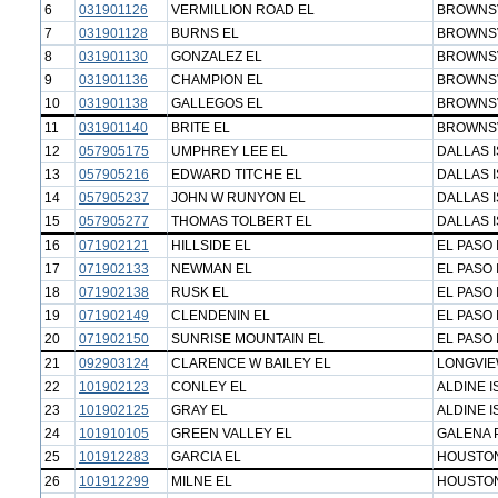
6
031901126
VERMILLION ROAD EL
BROWNSV
7
031901128
BURNS EL
BROWNSV
8
031901130
GONZALEZ EL
BROWNSV
9
031901136
CHAMPION EL
BROWNSV
10
031901138
GALLEGOS EL
BROWNSV
11
031901140
BRITE EL
BROWNSV
12
057905175
UMPHREY LEE EL
DALLAS 
13
057905216
EDWARD TITCHE EL
DALLAS 
14
057905237
JOHN W RUNYON EL
DALLAS 
15
057905277
THOMAS TOLBERT EL
DALLAS 
16
071902121
HILLSIDE EL
EL PASO 
17
071902133
NEWMAN EL
EL PASO 
18
071902138
RUSK EL
EL PASO 
19
071902149
CLENDENIN EL
EL PASO 
20
071902150
SUNRISE MOUNTAIN EL
EL PASO 
21
092903124
CLARENCE W BAILEY EL
LONGVIE
22
101902123
CONLEY EL
ALDINE I
23
101902125
GRAY EL
ALDINE I
24
101910105
GREEN VALLEY EL
GALENA 
25
101912283
GARCIA EL
HOUSTON
26
101912299
MILNE EL
HOUSTON