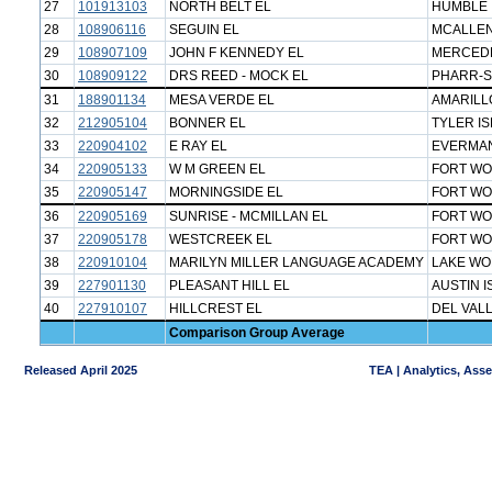
27
101913103
NORTH BELT EL
HUMBLE 
28
108906116
SEGUIN EL
MCALLEN
29
108907109
JOHN F KENNEDY EL
MERCEDE
30
108909122
DRS REED - MOCK EL
PHARR-S
31
188901134
MESA VERDE EL
AMARILL
32
212905104
BONNER EL
TYLER I
33
220904102
E RAY EL
EVERMAN
34
220905133
W M GREEN EL
FORT WO
35
220905147
MORNINGSIDE EL
FORT WO
36
220905169
SUNRISE - MCMILLAN EL
FORT WO
37
220905178
WESTCREEK EL
FORT WO
38
220910104
MARILYN MILLER LANGUAGE ACADEMY
LAKE WO
39
227901130
PLEASANT HILL EL
AUSTIN I
40
227910107
HILLCREST EL
DEL VALL
Comparison Group Average
Released April 2025
TEA | Analytics, Ass